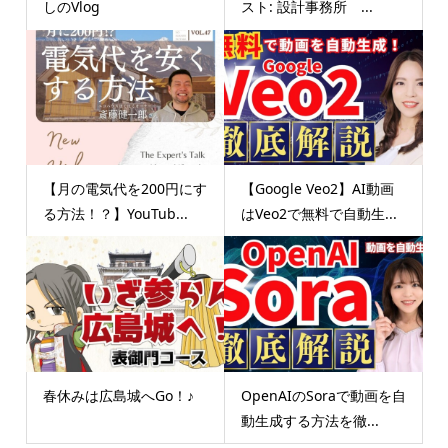
しのVlog
スト: 設計事務所 ...
【月の電気代を200円にす
【Google Veo2】AI動画
る方法！？】YouTub...
はVeo2で無料で自動生...
春休みは広島城へGo！♪
OpenAIのSoraで動画を自
動生成する方法を徹...