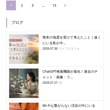
1
2
3
…
13

ブログ
熊本の地震を受けて考えたこと｜遠く
にいる私が今...
ライフスタイル
2026.07.30
ChatGPT検索機能が進化！過去のチ
ャット・画像・フ...
AI
2026.07.27
Wi-Fiも繋がらない渓谷の中にいる