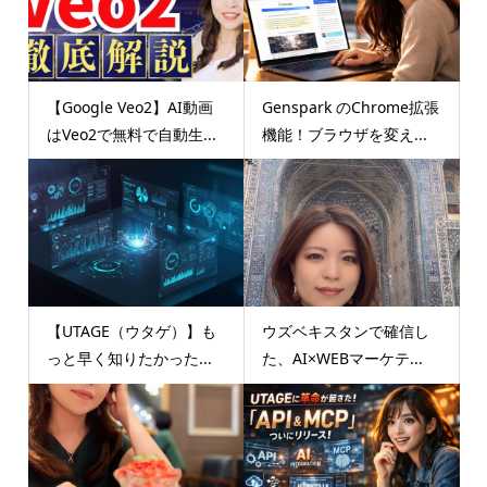
【Google Veo2】AI動画
Genspark のChrome拡張
はVeo2で無料で自動生...
機能！ブラウザを変え...
【UTAGE（ウタゲ）】も
ウズベキスタンで確信し
っと早く知りたかった...
た、AI×WEBマーケテ...